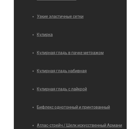
Узкие эластичные сетки
Кулирка
Кулирная гладь в пачке метражом
Кулирная гладь набивная
Кулирная гладь с лайкрой
Бифлекс однотонный и принтованный
Атлас-стрейч / Шелк искусственный Армани