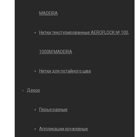
MADEIRA
Нитки текстурированные AEROFLOCK № 100,
1000М MADEIRA
Нитки для потайного шва
Декор
Перья разные
Аппликации кружевные