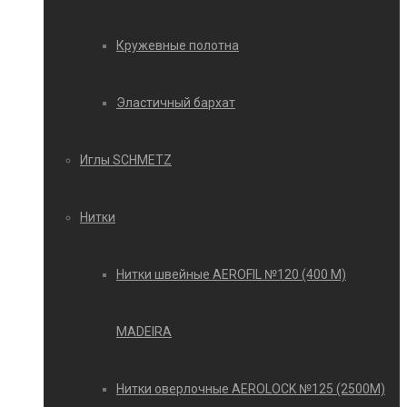
Кружевные полотна
Эластичный бархат
Иглы SCHMETZ
Нитки
Нитки швейные AEROFIL №120 (400 М)
MADEIRA
Нитки оверлочные AEROLOCK №125 (2500М)