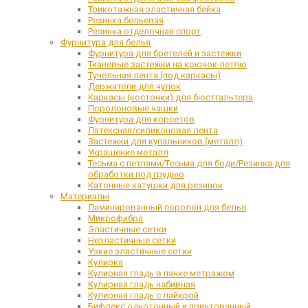
Трикотажная эластичная бейка
Резинка бельевая
Резинка отделочная спорт
Фурнитура для белья
Фурнитура для бретелей и застежки
Тканевые застежки на крючок-петлю
Тунельная лента (под каркасы)
Держатели для чулок
Каркасы (косточки) для бюстгальтера
Поролоновые чашки
Фурнитура для корсетов
Латексная/силиконовая лента
Застежки для купальников (металл)
Украшение металл
Тесьма с петлями/Тесьма для боди/Резинка для
обработки под грудью
Катонные катушки для резинок
Материалы
Ламинированный поролон для белья
Микрофибра
Эластичные сетки
Неэластичные сетки
Узкие эластичные сетки
Кулирка
Кулирная гладь в пачке метражом
Кулирная гладь набивная
Кулирная гладь с лайкрой
Бифлекс однотонный и принтованный