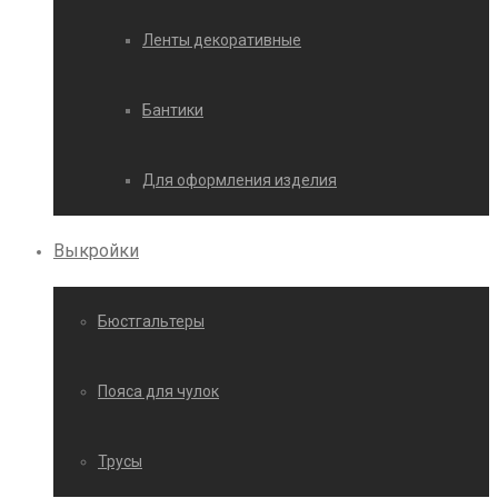
Ленты декоративные
Бантики
Для оформления изделия
Выкройки
Бюстгальтеры
Пояса для чулок
Трусы