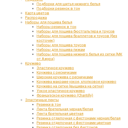
Подборки для шитья нижнего белья
Подборки резинок в тон
Карта цветов
Распродажа
Наборы для пошива белья
Наборы резинок в тон
Наборы для пошива бюстгальтера и трусов
Наборы для пошива браллетов и трусов (без
косточек)
Наборы для пошива трусов
Наборы для пошива пижам
Наборы для пошива нижнего белья из сетки (МК
от Ажура)
Кружево
Эластичное кружево
Кружева с ресничками
Широкие кружева с ресничками
Кружева макраме узкое, хлопковое кружево
Кружево на сетке (вышивка на сетке)
Узкое эластичное кружево
Французское кружево (Chantilly)
Эластичные ленты
Резинки в тон
Лента бретельная черная/белая
Лента бретельная цветная
Резинка отделочная с фестонами черная/белая
Резинка отделочная с фестонами цветная
Резинка отделочная без фестонов