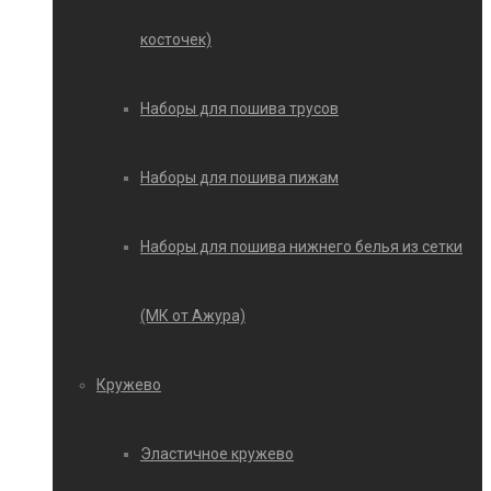
косточек)
Наборы для пошива трусов
Наборы для пошива пижам
Наборы для пошива нижнего белья из сетки
(МК от Ажура)
Кружево
Эластичное кружево