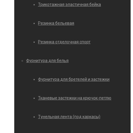
Трикотажная эластичная бейка
Резинка бельевая
Резинка отделочная спорт
Фурнитура для белья
Фурнитура для бретелей и застежки
Тканевые застежки на крючок-петлю
Тунельная лента (под каркасы)