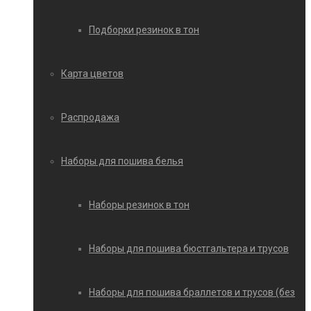
Подборки резинок в тон
Карта цветов
Распродажа
Наборы для пошива белья
Наборы резинок в тон
Наборы для пошива бюстгальтера и трусов
Наборы для пошива браллетов и трусов (без