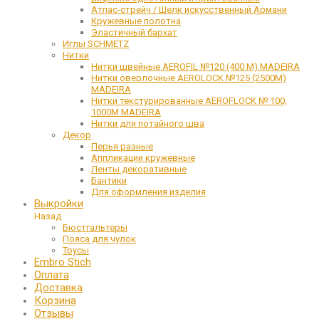
Атлас-стрейч / Шелк искусственный Армани
Кружевные полотна
Эластичный бархат
Иглы SCHMETZ
Нитки
Нитки швейные AEROFIL №120 (400 М) MADEIRA
Нитки оверлочные AEROLOCK №125 (2500М)
MADEIRA
Нитки текстурированные AEROFLOCK № 100,
1000М MADEIRA
Нитки для потайного шва
Декор
Перья разные
Аппликации кружевные
Ленты декоративные
Бантики
Для оформления изделия
Выкройки
Назад
Бюстгальтеры
Пояса для чулок
Трусы
Embro Stich
Оплата
Доставка
Корзина
Отзывы