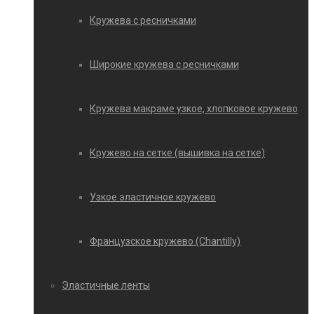
Кружева с ресничками
Широкие кружева с ресничками
Кружева макраме узкое, хлопковое кружево
Кружево на сетке (вышивка на сетке)
Узкое эластичное кружево
Французское кружево (Chantilly)
Эластичные ленты