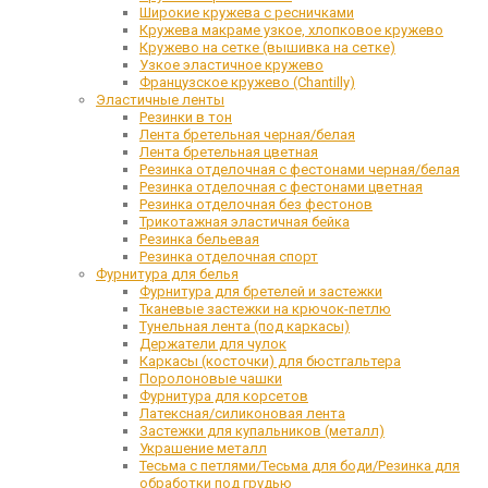
Широкие кружева с ресничками
Кружева макраме узкое, хлопковое кружево
Кружево на сетке (вышивка на сетке)
Узкое эластичное кружево
Французское кружево (Chantilly)
Эластичные ленты
Резинки в тон
Лента бретельная черная/белая
Лента бретельная цветная
Резинка отделочная с фестонами черная/белая
Резинка отделочная с фестонами цветная
Резинка отделочная без фестонов
Трикотажная эластичная бейка
Резинка бельевая
Резинка отделочная спорт
Фурнитура для белья
Фурнитура для бретелей и застежки
Тканевые застежки на крючок-петлю
Тунельная лента (под каркасы)
Держатели для чулок
Каркасы (косточки) для бюстгальтера
Поролоновые чашки
Фурнитура для корсетов
Латексная/силиконовая лента
Застежки для купальников (металл)
Украшение металл
Тесьма с петлями/Тесьма для боди/Резинка для
обработки под грудью