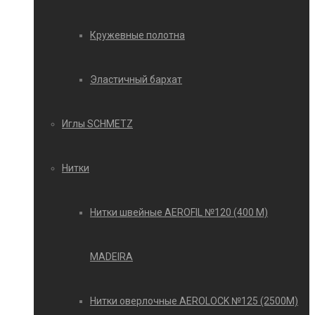
Кружевные полотна
Эластичный бархат
Иглы SCHMETZ
Нитки
Нитки швейные AEROFIL №120 (400 М)
MADEIRA
Нитки оверлочные AEROLOCK №125 (2500М)