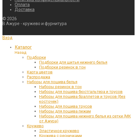
Оплата
Доставка
©
2026
В Ажуре - кружево и фурнитура
Вход
Каталог
Назад
Подборки
Подборки для шитья нижнего белья
Подборки резинок в тон
Карта цветов
Распродажа
Наборы для пошива белья
Наборы резинок в тон
Наборы для пошива бюстгальтера и трусов
Наборы для пошива браллетов и трусов (без
косточек)
Наборы для пошива трусов
Наборы для пошива пижам
Наборы для пошива нижнего белья из сетки (МК
от Ажура)
Кружево
Эластичное кружево
Кружева с ресничками