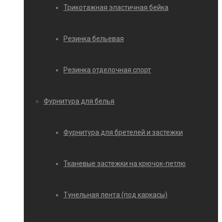
Трикотажная эластичная бейка
Резинка бельевая
Резинка отделочная спорт
Фурнитура для белья
Фурнитура для бретелей и застежки
Тканевые застежки на крючок-петлю
Тунельная лента (под каркасы)