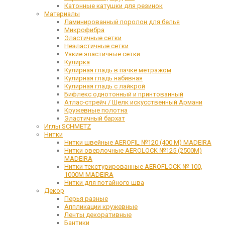
Катонные катушки для резинок
Материалы
Ламинированный поролон для белья
Микрофибра
Эластичные сетки
Неэластичные сетки
Узкие эластичные сетки
Кулирка
Кулирная гладь в пачке метражом
Кулирная гладь набивная
Кулирная гладь с лайкрой
Бифлекс однотонный и принтованный
Атлас-стрейч / Шелк искусственный Армани
Кружевные полотна
Эластичный бархат
Иглы SCHMETZ
Нитки
Нитки швейные AEROFIL №120 (400 М) MADEIRA
Нитки оверлочные AEROLOCK №125 (2500М)
MADEIRA
Нитки текстурированные AEROFLOCK № 100,
1000М MADEIRA
Нитки для потайного шва
Декор
Перья разные
Аппликации кружевные
Ленты декоративные
Бантики