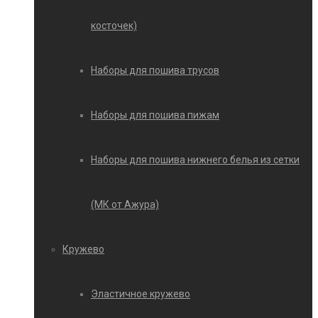
косточек)
Наборы для пошива трусов
Наборы для пошива пижам
Наборы для пошива нижнего белья из сетки
(МК от Ажура)
Кружево
Эластичное кружево