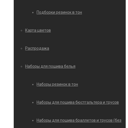
Подборки резинок в тон
Карта цветов
Распродажа
Наборы для пошива белья
Наборы резинок в тон
Наборы для пошива бюстгальтера и трусов
Наборы для пошива браллетов и трусов (без