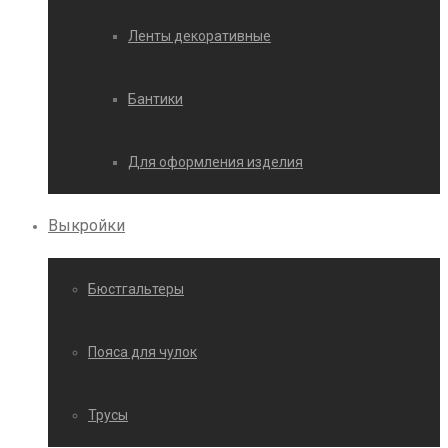
Ленты декоративные
Бантики
Для оформления изделия
Выкройки
Бюстгальтеры
Пояса для чулок
Трусы