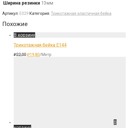
Ширина резинки
13мм
Артикул:
E029
Категория:
Трикотажная эластичная бейка
Похожие
В корзину
Трикотажная бейка E144
Первоначальная
Текущая
₽
22,00
₽
19,80
/Метр
цена
цена:
составляла
₽19,80.
₽22,00.
В
корзину