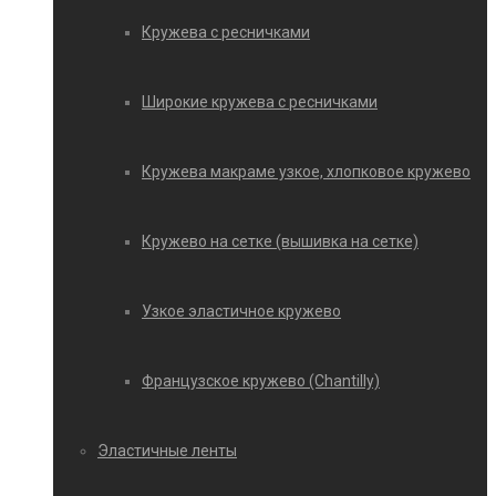
Кружева с ресничками
Широкие кружева с ресничками
Кружева макраме узкое, хлопковое кружево
Кружево на сетке (вышивка на сетке)
Узкое эластичное кружево
Французское кружево (Chantilly)
Эластичные ленты