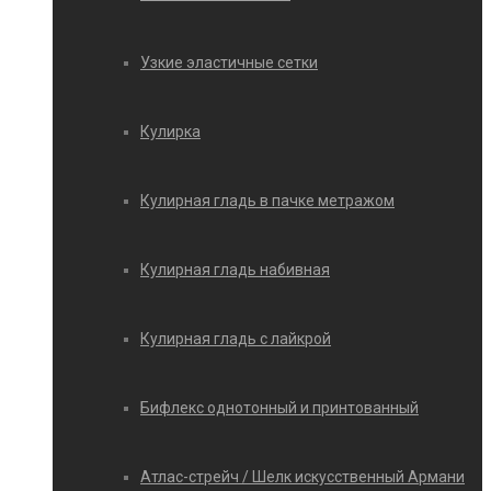
Узкие эластичные сетки
Кулирка
Кулирная гладь в пачке метражом
Кулирная гладь набивная
Кулирная гладь с лайкрой
Бифлекс однотонный и принтованный
Атлас-стрейч / Шелк искусственный Армани