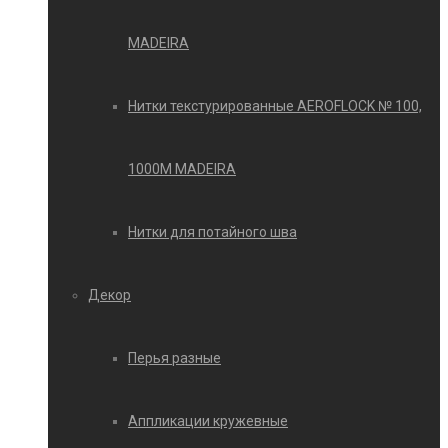
MADEIRA
Нитки текстурированные AEROFLOCK № 100,
1000М MADEIRA
Нитки для потайного шва
Декор
Перья разные
Аппликации кружевные