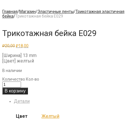
Главная
/
Магазин
/
Эластичные ленты
/
Трикотажная эластичная
бейка
/
Трикотажная бейка E029
Трикотажная бейка E029
Первоначальная
Текущая
₽
20,00
₽
18,00
цена
цена:
составляла
₽18,00.
[Ширина] 13 mm
₽20,00.
[Цвет] желтый
В наличии
Количество
Кол-во
В корзину
Детали
Цвет
Желтый