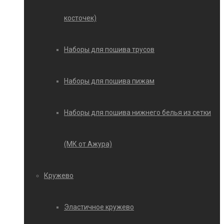
косточек)
Наборы для пошива трусов
Наборы для пошива пижам
Наборы для пошива нижнего белья из сетки
(МК от Ажура)
Кружево
Эластичное кружево