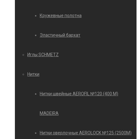
Кружевные полотна
Эластичный бархат
Иглы SCHMETZ
Нитки
Нитки швейные AEROFIL №120 (400 М)
MADEIRA
Нитки оверлочные AEROLOCK №125 (2500М)