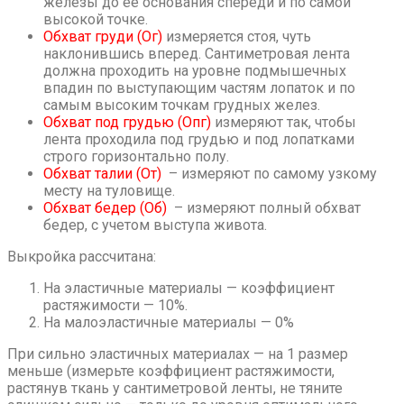
железы до ее основания спереди и по самой
высокой точке.
Обхват груди (Ог)
измеряется стоя, чуть
наклонившись вперед. Сантиметровая лента
должна проходить на уровне подмышечных
впадин по выступающим частям лопаток и по
самым высоким точкам грудных желез.
Обхват под грудью (Опг)
измеряют так, чтобы
лента проходила под грудью и под лопатками
строго горизонтально полу.
Обхват талии (От)
– измеряют по самому узкому
месту на туловище.
Обхват бедер (Об)
– измеряют полный обхват
бедер, с учетом выступа живота.
Выкройка рассчитана:
На эластичные материалы — коэффициент
растяжимости — 10%.
На малоэластичные материалы — 0%
При сильно эластичных материалах — на 1 размер
меньше (измерьте коэффициент растяжимости,
растянув ткань у сантиметровой ленты, не тяните