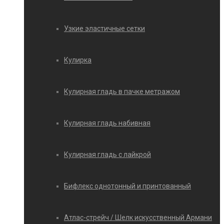
Узкие эластичные сетки
Кулирка
Кулирная гладь в пачке метражом
Кулирная гладь набивная
Кулирная гладь с лайкрой
Бифлекс однотонный и принтованный
Атлас-стрейч / Шелк искусственный Армани