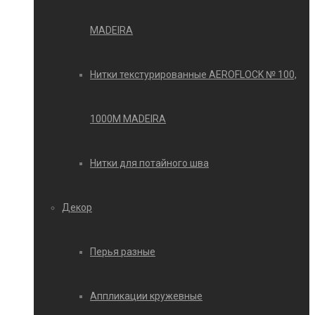
MADEIRA
Нитки текстурированные AEROFLOCK № 100,
1000М MADEIRA
Нитки для потайного шва
Декор
Перья разные
Аппликации кружевные