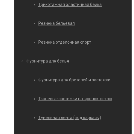
Трикотажная эластичная бейка
Резинка бельевая
Резинка отделочная спорт
Фурнитура для белья
Фурнитура для бретелей и застежки
Тканевые застежки на крючок-петлю
Тунельная лента (под каркасы)