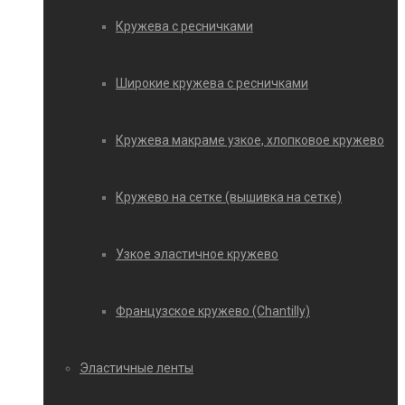
Кружева с ресничками
Широкие кружева с ресничками
Кружева макраме узкое, хлопковое кружево
Кружево на сетке (вышивка на сетке)
Узкое эластичное кружево
Французское кружево (Chantilly)
Эластичные ленты