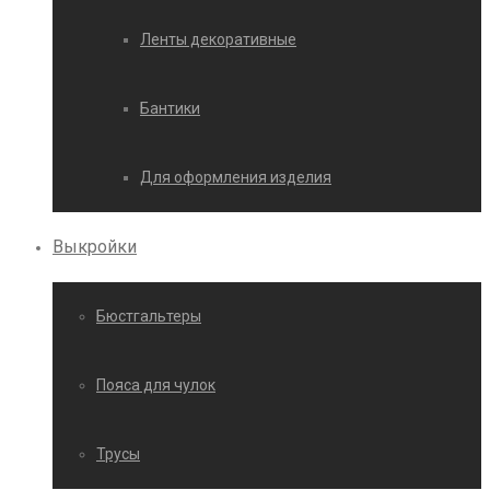
Ленты декоративные
Бантики
Для оформления изделия
Выкройки
Бюстгальтеры
Пояса для чулок
Трусы