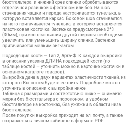
бюстгальтера и нижний срез спинки обрабатываются
отделочной резинкой с фестоном или без. На шов
стачивания чашки и переда настрачивается тунелька, в
которую вставляется каркас. Боковой шов стачивается,
на него притачивается тунелька, в которую вставляется
пластиковая косточка. Застежка предусмотрена 2*3
(30мм), при использовании другой ширины необходимо
увеличить или уменьшить ширину спинки. Застежка
притачивается мелким зиг-загом.
Подходящие кости — Тип 2, Арта-Ф. К каждой выкройке
в описании указана ДЛИНА подходящей кости (по
таблице костей — уточнить можно в карточке косточки в
основном каталоге товаров).
Выкройка дана в двух вариантах эластичности тканей, из
которого Вы потом будете ее шить. Подробнее можно
уточнить в описании к выкройке ниже.
Таблица с размерами и соответствию ниже — снимайте
мерки без бюстгальтера с поролоном, в удобном
бюстгальтере на косточках, без ужяжки в области низа
бюстгальтера.
После покупки выкройка приходит на эл. почту, а также
сохраняется в личном кабинете в формате PDF.