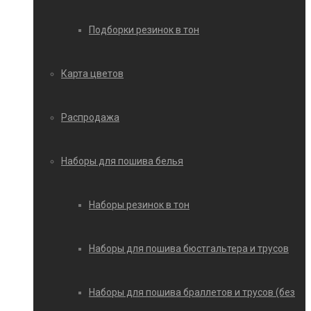
Подборки резинок в тон
Карта цветов
Распродажа
Наборы для пошива белья
Наборы резинок в тон
Наборы для пошива бюстгальтера и трусов
Наборы для пошива браллетов и трусов (без