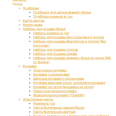
Назад
Подборки
Подборки для шитья нижнего белья
Подборки резинок в тон
Карта цветов
Распродажа
Наборы для пошива белья
Наборы резинок в тон
Наборы для пошива бюстгальтера и трусов
Наборы для пошива браллетов и трусов (без
косточек)
Наборы для пошива трусов
Наборы для пошива пижам
Наборы для пошива нижнего белья из сетки (МК
от Ажура)
Кружево
Эластичное кружево
Кружева с ресничками
Широкие кружева с ресничками
Кружева макраме узкое, хлопковое кружево
Кружево на сетке (вышивка на сетке)
Узкое эластичное кружево
Французское кружево (Chantilly)
Эластичные ленты
Резинки в тон
Лента бретельная черная/белая
Лента бретельная цветная
Резинка отделочная с фестонами черная/белая