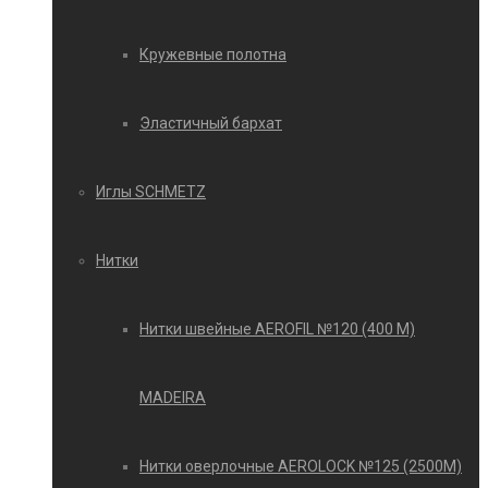
Кружевные полотна
Эластичный бархат
Иглы SCHMETZ
Нитки
Нитки швейные AEROFIL №120 (400 М)
MADEIRA
Нитки оверлочные AEROLOCK №125 (2500М)