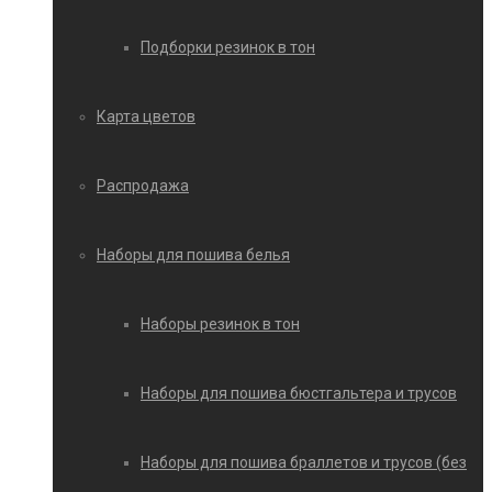
Подборки резинок в тон
Карта цветов
Распродажа
Наборы для пошива белья
Наборы резинок в тон
Наборы для пошива бюстгальтера и трусов
Наборы для пошива браллетов и трусов (без