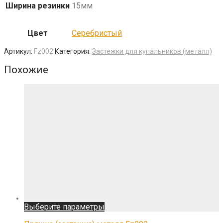
Ширина резинки
15мм
Цвет
Серебристый
Артикул:
Fz002
Категория:
Застежки для купальников (металл)
Похожие
Этот
Выберите параметры
товар
имеет