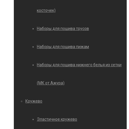
косточек)
Наборы для пошива трусов
Наборы для пошива пижам
Наборы для пошива нижнего белья из сетки
(МК от Ажура)
Кружево
Эластичное кружево