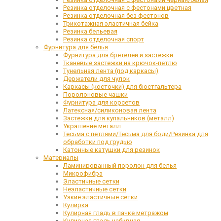
Резинка отделочная с фестонами цветная
Резинка отделочная без фестонов
Трикотажная эластичная бейка
Резинка бельевая
Резинка отделочная спорт
Фурнитура для белья
Фурнитура для бретелей и застежки
Тканевые застежки на крючок-петлю
Тунельная лента (под каркасы)
Держатели для чулок
Каркасы (косточки) для бюстгальтера
Поролоновые чашки
Фурнитура для корсетов
Латексная/силиконовая лента
Застежки для купальников (металл)
Украшение металл
Тесьма с петлями/Тесьма для боди/Резинка для
обработки под грудью
Катонные катушки для резинок
Материалы
Ламинированный поролон для белья
Микрофибра
Эластичные сетки
Неэластичные сетки
Узкие эластичные сетки
Кулирка
Кулирная гладь в пачке метражом
Кулирная гладь набивная