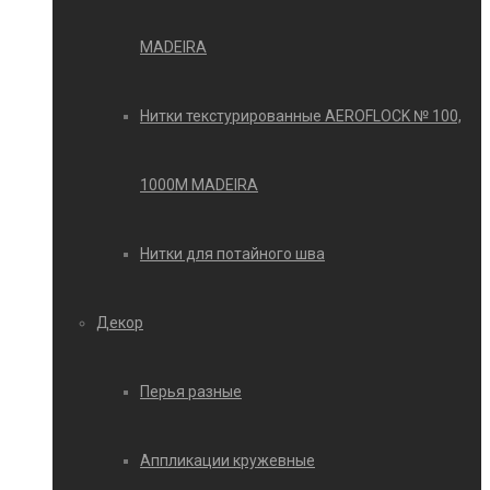
MADEIRA
Нитки текстурированные AEROFLOCK № 100,
1000М MADEIRA
Нитки для потайного шва
Декор
Перья разные
Аппликации кружевные