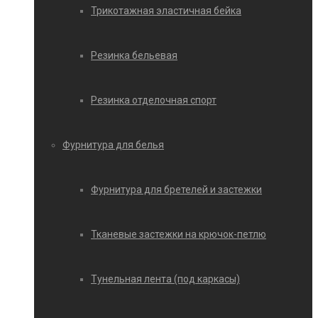
Трикотажная эластичная бейка
Резинка бельевая
Резинка отделочная спорт
Фурнитура для белья
Фурнитура для бретелей и застежки
Тканевые застежки на крючок-петлю
Тунельная лента (под каркасы)