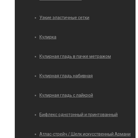
Узкие эластичные сетки
Кулирка
Кулирная гладь в пачке метражом
Кулирная гладь набивная
Кулирная гладь с лайкрой
Бифлекс однотонный и принтованный
Атлас-стрейч / Шелк искусственный Армани