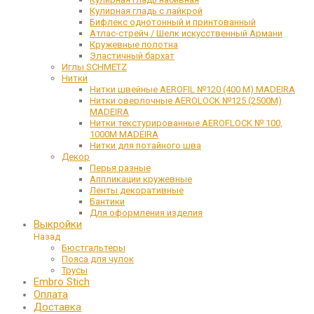
Кулирная гладь с лайкрой
Бифлекс однотонный и принтованный
Атлас-стрейч / Шелк искусственный Армани
Кружевные полотна
Эластичный бархат
Иглы SCHMETZ
Нитки
Нитки швейные AEROFIL №120 (400 М) MADEIRA
Нитки оверлочные AEROLOCK №125 (2500М)
MADEIRA
Нитки текстурированные AEROFLOCK № 100,
1000М MADEIRA
Нитки для потайного шва
Декор
Перья разные
Аппликации кружевные
Ленты декоративные
Бантики
Для оформления изделия
Выкройки
Назад
Бюстгальтеры
Пояса для чулок
Трусы
Embro Stich
Оплата
Доставка