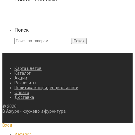
Опции
цен:
можно
₽120,00
выбрать
–
на
₽135,00
странице
товара.
Поиск
Искать:
Поиск
Карта цветов
Каталог
Акции
Реквизиты
Политика конфиденциальности
Оплата
Доставка
©
2026
В Ажуре - кружево и фурнитура
Вход
Каталог