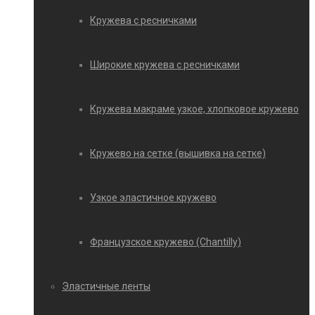
Кружева с ресничками
Широкие кружева с ресничками
Кружева макраме узкое, хлопковое кружево
Кружево на сетке (вышивка на сетке)
Узкое эластичное кружево
Французское кружево (Chantilly)
Эластичные ленты