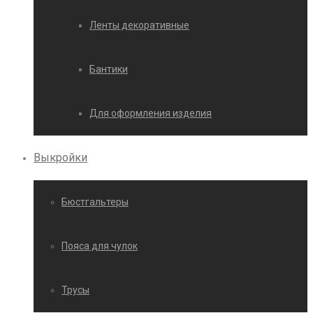
Ленты декоративные
Бантики
Для оформления изделия
Выкройки
Бюстгальтеры
Пояса для чулок
Трусы